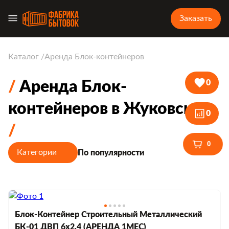
Заказать
Каталог
Аренда Блок-контейнеров
Аренда Блок-
0
контейнеров в Жуковском
0
0
Категории
По популярности
Блок-Контейнер Строительный Металлический
БК-01 ДВП 6х2,4 (АРЕНДА 1МЕС)